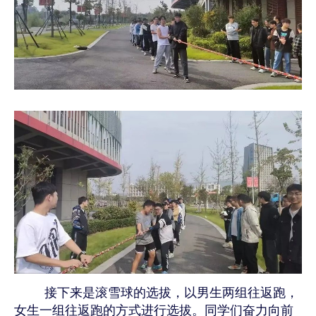
接下来是滚雪球的选拔，以男生两组往返跑，
女生一组往返跑的方式进行选拔。同学们奋力向前