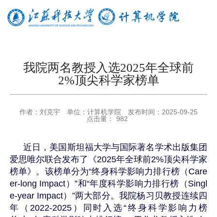
我院两名教授入选2025年全球前
2%顶尖科学家榜单
作者：
刘克宇
单位：
计算机学院
发布时间：
2025-09-25
点击量：
982
近日，
美国
斯坦福大学与国际著名学术出版集团
爱思唯尔联合发布了
《
2025
年全球前
2%
顶尖科学家
榜单
》。该榜单分为
“终身科学影响力排行榜（
Care
er-long Impact
）”和“年度科学影响力排行榜（
Singl
e-year Impact
）”两大部分。
我院
杨习贝教授连续四
年（
2022-2025
）同时入选“终身科学影响力榜