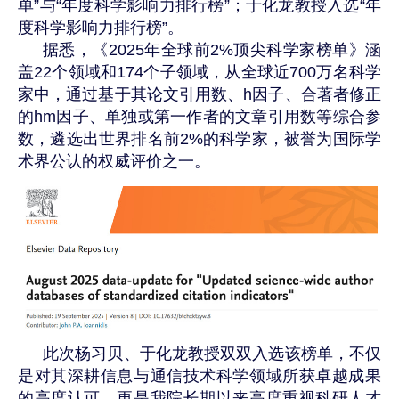
单”与“年度科学影响力排行榜”；于化龙教授
入选
“
年
度科学影响力排行榜”
。
据悉，《
2025
年全球前
2%
顶尖科学家榜单》涵
盖
22
个领域和
174
个子领域，从全球近
700
万名科学
家中，通过基于其论文引用数、
h
因子、合著者修正
的
hm
因子、单独或第一作者的文章引用数等综合参
数，遴选出世界排名前
2%
的科学家，被誉为国际学
术界公认的权威评价之一。
此次杨习贝、于化龙教授双双入选该榜单，不仅
是对其深耕信息与通信技术科学领域所获卓越成果
的高度认可，更是我院长期以来高度重视科研人才