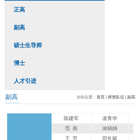
正高
副高
硕士生导师
博士
人才引进
副高
当前位置：
首页
师资队伍
副高
陈建军
凌青华
范 燕
涂娟娟
王 芳
邵长斌