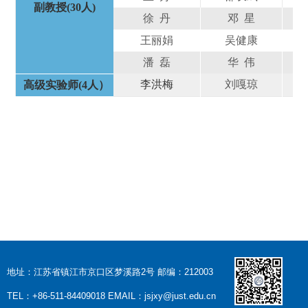
副教授(30人)
徐 丹
邓 星
王丽娟
吴健康
潘 磊
华 伟
李洪梅
刘嘎琼
高级实验师
(4
人）
地址：江苏省镇江市京口区梦溪路2号 邮编：212003
TEL：+86-511-84409018 EMAIL：jsjxy@just.edu.cn