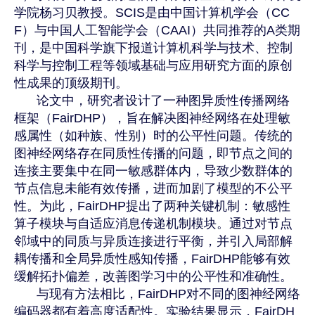
学院杨习贝教授。
SCIS
是由中国计算机学会（
CC
F
）与中国人工智能学会（
CAAI
）共同推荐的
A
类期
刊，是中国科学旗下报道计算机科学与技术、控制
科学与控制工程等领域基础与应用研究方面的原创
性成果的顶级期刊。
论文中，研究者设计了一种图异质性传播网络
框架（
FairDHP
），旨在解决图神经网络在处理敏
感属性（如种族、性别）时的公平性问题。传统的
图神经网络存在同质性传播的问题，即节点之间的
连接主要集中在同一敏感群体内，导致少数群体的
节点信息未能有效传播，进而加剧了模型的不公平
性。为此，
FairDHP
提出了两种关键机制：敏感性
算子模块与自适应消息传递机制模块。通过对节点
邻域中的同质与异质连接进行平衡，并引入局部解
耦传播和全局异质性感知传播，
FairDHP
能够有效
缓解拓扑偏差，改善图学习中的公平性和准确性。
与现有方法相比，
FairDHP
对不同的图神经网络
编码器都有着高度适配性。实验结果显示，
FairDH