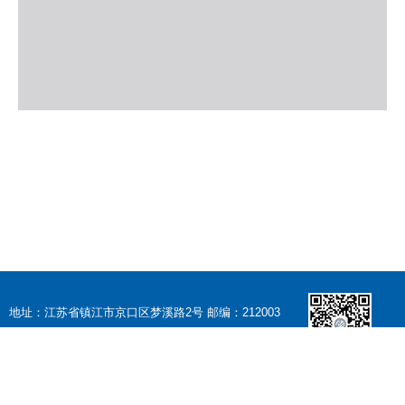
地址：江苏省镇江市京口区梦溪路2号 邮编：212003
TEL：+86-511-84409018 EMAIL：jsjxy@just.edu.cn
江苏科技大学微信公
江苏科技大学计算机学院版权所有
众号