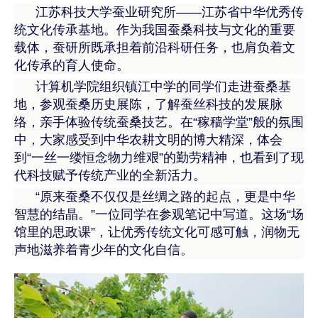
江苏科技大学蚕业研究所——江苏省中华优秀传
统文化传承基地。作为我国蚕桑科技与文化的重要
载体，蚕研所既承担着前沿科研任务，也肩负着文
化传承的育人使命。
计算机学院组织镇江中学的同学们走进蚕桑基
地，参观蚕桑历史展陈，了解蚕丝科技的发展脉
络，亲手体验传统蚕桑技艺。在“稼穑学堂”般的氛围
中，大家感受到中华农耕文明的博大精深，体会
到“一丝一缕恒念物力维艰”的勤劳精神，也看到了现
代科技赋予传统产业的全新活力。
“原来蚕桑不仅仅是丝绸之路的起点，更是中华
智慧的结晶。”一位同学在参观笔记中写道。这场“场
馆里的思政课”，让优秀传统文化可感可触，润物无
声地滋养着青少年的文化自信。