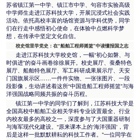
苏省镇江第一中学、镇江市中学、句容市实验高级
中学师生走进江苏科技大学，开展沉浸式社会实践
活动。依托高校丰富的场馆资源与学科优势，同学
们在行走中感悟初心使命，在体验中点燃科学梦
想，在传承中坚定文化自信。
校史馆里学党史：在“船舶工程师摇篮”中读懂报国之志
走进江苏科技大学校史馆，一幅“初心如磐、与
时俱进”的奋斗画卷徐徐展开。校史展厅、蚕桑特色
展厅、船舶特色展厅、军工科研成果展示厅、天安
门国旗展示区……一件件实物、一张张图片、一段
段影像，生动讲述着这所“中国造船工程师摇篮”与海
洋强国战略同频共振的奋斗历程。
镇江第一中学的同学们了解到，江苏科技大学是
全国高校中船舶工业相关学科专业设置最全、行业
内校友最多的高校之一，深度参与了大国重器研制
与海军现代化建设。“原来课本上的‘海洋强国’，背
后是这样一批默默耕耘的科技工作者。”一位同学在